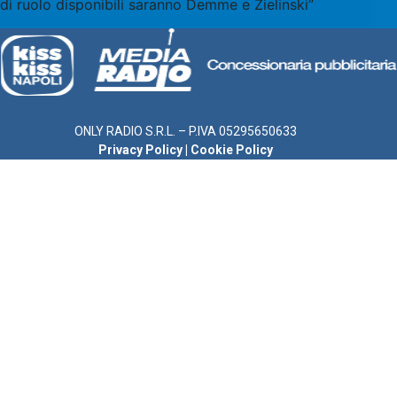
di ruolo disponibili saranno Demme e Zielinski”
ONLY RADIO S.R.L. – P.IVA 05295650633
Privacy Policy
|
Cookie Policy