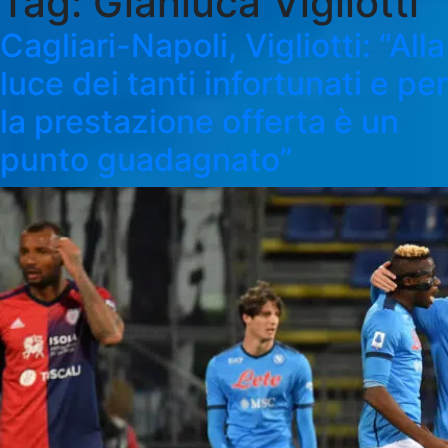
Tag:
Gianluca Vigliotti
Cagliari-Napoli, Vigliotti: “Alla
luce dei tanti infortunati e per
la prestazione offerta è un
punto guadagnato”