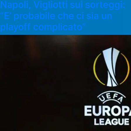
Napoli, Vigliotti sui sorteggi:
“E’ probabile che ci sia un
playoff complicato”