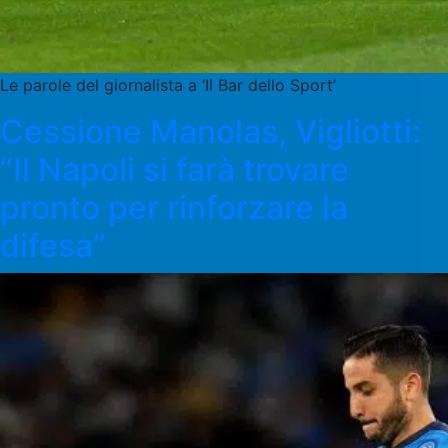
Le parole del giornalista a ‘Il Bar dello Sport’
Cessione Manolas, Vigliotti:
“Il Napoli si farà trovare
pronto per rinforzare la
difesa”