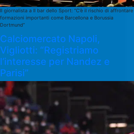
Il giornalista a Il bar dello Sport: “C’è il rischio di affrontare
formazioni importanti come Barcellona e Borussia
Dortmund”
Calciomercato Napoli,
Vigliotti: “Registriamo
l’interesse per Nandez e
Parisi”