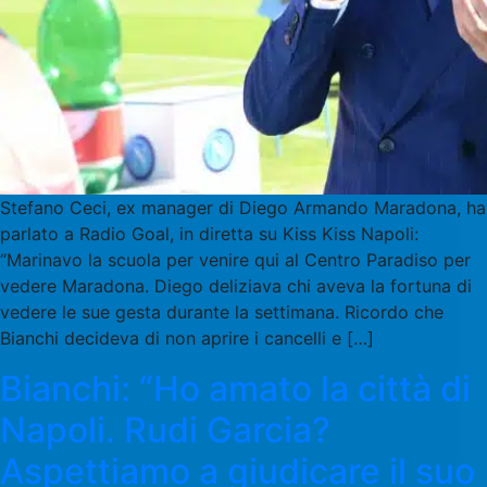
Stefano Ceci, ex manager di Diego Armando Maradona, ha
parlato a Radio Goal, in diretta su Kiss Kiss Napoli:
“Marinavo la scuola per venire qui al Centro Paradiso per
vedere Maradona. Diego deliziava chi aveva la fortuna di
vedere le sue gesta durante la settimana. Ricordo che
Bianchi decideva di non aprire i cancelli e […]
Bianchi: “Ho amato la città di
Napoli. Rudi Garcia?
Aspettiamo a giudicare il suo