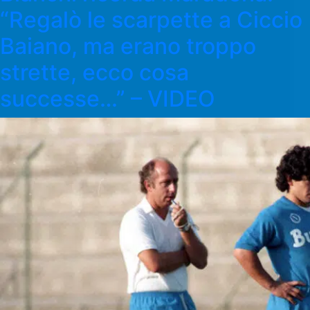
“Regalò le scarpette a Ciccio
Baiano, ma erano troppo
strette, ecco cosa
successe…” – VIDEO