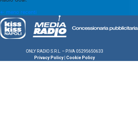
←
meno recenti
ONLY RADIO S.R.L. – P.IVA 05295650633
Privacy Policy
|
Cookie Policy