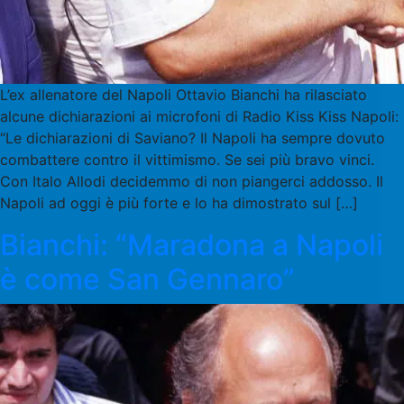
L’ex allenatore del Napoli Ottavio Bianchi ha rilasciato
alcune dichiarazioni ai microfoni di Radio Kiss Kiss Napoli:
“Le dichiarazioni di Saviano? Il Napoli ha sempre dovuto
combattere contro il vittimismo. Se sei più bravo vinci.
Con Italo Allodi decidemmo di non piangerci addosso. Il
Napoli ad oggi è più forte e lo ha dimostrato sul […]
Bianchi: “Maradona a Napoli
è come San Gennaro”