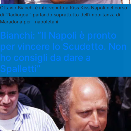
Ottavio Bianchi è intervenuto a Kiss Kiss Napoli nel corso
di “Radiogoal” parlando soprattutto dell’importanza di
Maradona per i napoletani
Bianchi: “Il Napoli è pronto
per vincere lo Scudetto. Non
ho consigli da dare a
Spalletti”