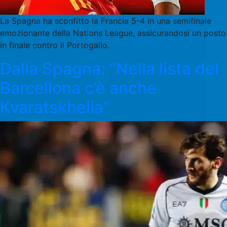
La Spagna ha sconfitto la Francia 5-4 in una semifinale
emozionante della Nations League, assicurandosi un posto
in finale contro il Portogallo.
Dalla Spagna: “Nella lista del
Barcellona c’è anche
Kvaratskhelia”