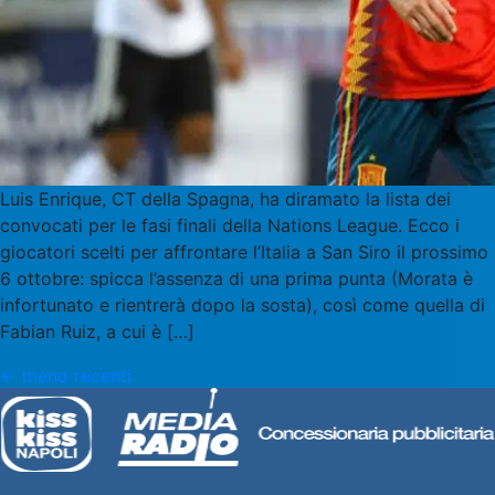
Luis Enrique, CT della Spagna, ha diramato la lista dei
convocati per le fasi finali della Nations League. Ecco i
giocatori scelti per affrontare l’Italia a San Siro il prossimo
6 ottobre: spicca l’assenza di una prima punta (Morata è
infortunato e rientrerà dopo la sosta), così come quella di
Fabian Ruiz, a cui è […]
←
meno recenti