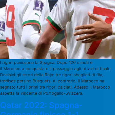
I rigori puniscono la Spagna. Dopo 120 minuti è
il Marocco a conquistare il passaggio agli ottavi di finale.
Decisivi gli errori della Roja: tre rigori sbagliati di fila,
tradisce persino Busquets. Al contrario, il Marocco ha
segnato tutti i primi tre rigori calciati. Adesso il Marocco
aspetta la vincente di Portogallo-Svizzera.
Qatar 2022: Spagna-
Germania finisce 1-1