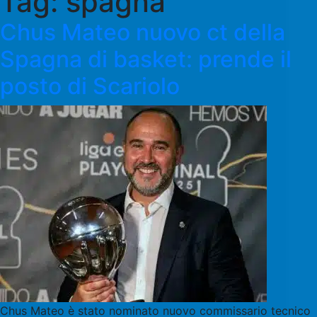
Tag:
spagna
Chus Mateo nuovo ct della
Spagna di basket: prende il
posto di Scariolo
Chus Mateo è stato nominato nuovo commissario tecnico