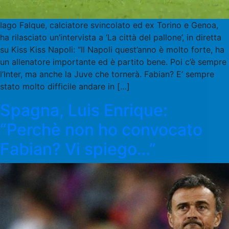
Iago Falque, calciatore svincolato ed ex Torino e Genoa,
ha rilasciato un’intervista a ‘La città del pallone’, in diretta
su Kiss Kiss Napoli: “Il Napoli quest’anno è molto forte, ha
un allenatore importante ed è partito bene. Poi c’è sempre
l’Inter, ma anche la Juve che tornerà. Fabian? E’ sempre
stato molto difficile andare in […]
Spagna, Luis Enrique:
“Perchè non ho convocato
Fabian? Vi spiego…”