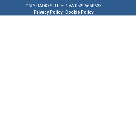
ONLY RADIO S.R.L. – P.IVA 05295650633
Privacy Policy
|
Cookie Policy