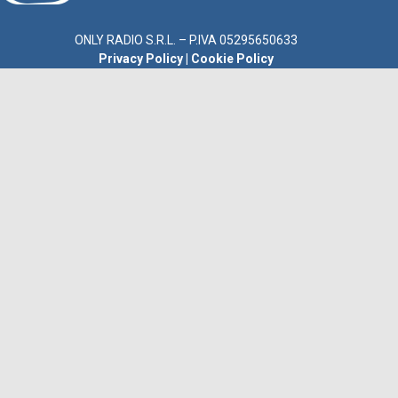
ONLY RADIO S.R.L. – P.IVA 05295650633
Privacy Policy
|
Cookie Policy