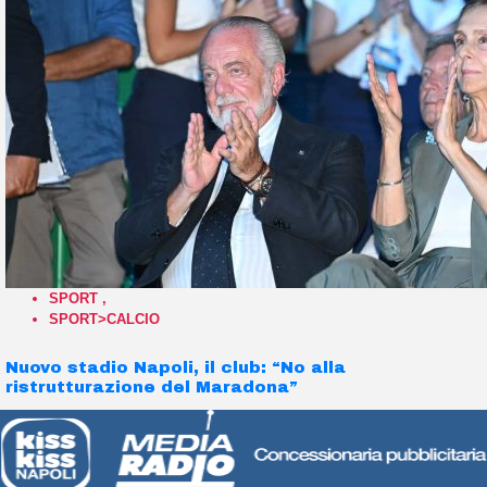
SPORT
,
SPORT>CALCIO
Nuovo stadio Napoli, il club: “No alla
ristrutturazione del Maradona”