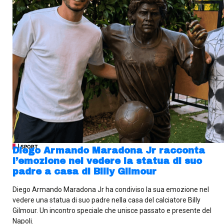
| SPORT
Diego Armando Maradona Jr racconta
l’emozione nel vedere la statua di suo
padre a casa di Billy Gilmour
Diego Armando Maradona Jr ha condiviso la sua emozione nel
vedere una statua di suo padre nella casa del calciatore Billy
Gilmour. Un incontro speciale che unisce passato e presente del
Napoli.