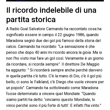
0
seconds
Il ricordo indelebile di una
of
6
partita storica
minutes,
40
seconds
A Radio Goal Salvatore Carmando ha raccontato cosa ha
significato essere in campo il 22 giugno 1986, quando
Maradona segnò due dei gol più famosi della storia del
calcio. Carmando ha ricordato: “La sensazione è che
penso che dopo 40 anni mi ricordo ancora la gioia. Ma io
non l’ho visto mai fare un gol così. Veramente è un giorno
da ricordare, si ricorda sempre”. Il direttore De Maggio
ha aggiunto: ” Si ricorderà sempre anche perché davvero
in quella partita c’è tutto. C’è la mano di Dio, c’è il gol più
bello, ci sono le Falkland, c’è Diego che vuole vincere per
un popolo”. Carmando ha sottolineato come Maradona
fosse determinato a vincere quel Mondiale: “Quando
siamo partiti ha detto: ‘vinciamo questo Mondiale, lo
vinco perché sono il più forte di tutti’. E infatti l’ha vinto.”