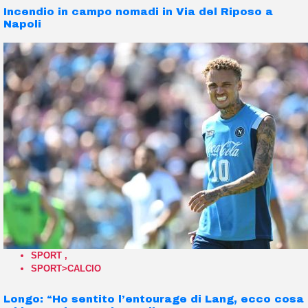
Incendio in campo nomadi in Via del Riposo a
Napoli
SPORT
,
SPORT>CALCIO
Longo: “Ho sentito l’entourage di Lang, ecco cosa