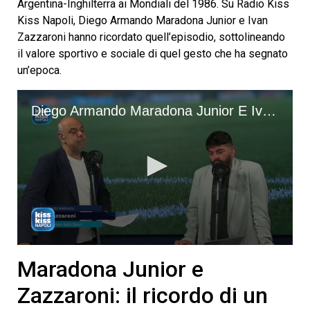
Argentina-Inghilterra ai Mondiali del 1986. Su Radio Kiss
Kiss Napoli, Diego Armando Maradona Junior e Ivan
Zazzaroni hanno ricordato quell’episodio, sottolineando
il valore sportivo e sociale di quel gesto che ha segnato
un’epoca.
Diego Armando Maradona Junior E Ivan Zazzaroni A Radio Goal Per L’anniversario Dei 40 Anni Della Mano De Dios
0
seconds
Maradona Junior e
of
2
Zazzaroni: il ricordo di un
minutes,
44