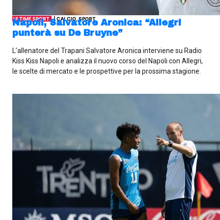
ULTIME SPORT
| CALCIO, SPORT
Napoli, Salvatore Aronica: “Allegri
punterà su De Bruyne”
L’allenatore del Trapani Salvatore Aronica interviene su Radio
Kiss Kiss Napoli e analizza il nuovo corso del Napoli con Allegri,
le scelte di mercato e le prospettive per la prossima stagione.