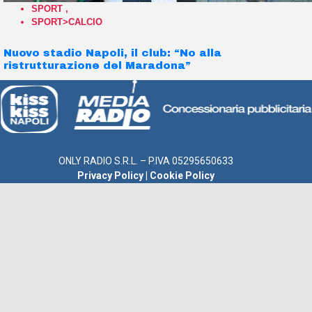
SPORT
,
SPORT>CALCIO
Nuovo stadio Napoli, il club: “No alla
ristrutturazione del Maradona”
ONLY RADIO S.R.L. – P.IVA 05295650633
Privacy Policy
|
Cookie Policy