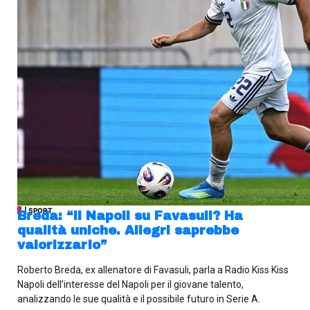
| SPORT
Breda: “Il Napoli su Favasuli? Ha
qualità uniche. Allegri saprebbe
valorizzarlo”
Roberto Breda, ex allenatore di Favasuli, parla a Radio Kiss Kiss
Napoli dell’interesse del Napoli per il giovane talento,
analizzando le sue qualità e il possibile futuro in Serie A.