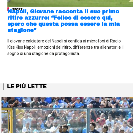
| SPORT
Napoli, Giovane racconta il suo primo
ritiro azzurro: “Felice di essere qui,
spero che questa possa essere la mia
stagione”
Il giovane calciatore del Napoli si confida ai microfoni di Radio
Kiss Kiss Napoli: emozioni del ritiro, differenze tra allenatori e il
sogno di una stagione da protagonista.
LE PIÙ LETTE