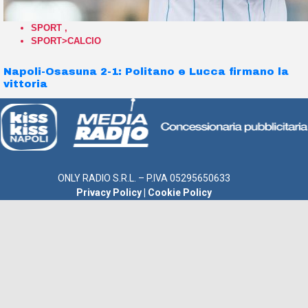
SPORT
,
SPORT>CALCIO
Napoli-Osasuna 2-1: Politano e Lucca firmano la
vittoria
ONLY RADIO S.R.L. – P.IVA 05295650633
Privacy Policy
|
Cookie Policy