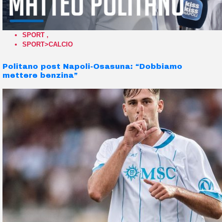
SPORT
,
SPORT>CALCIO
Politano post Napoli-Osasuna: “Dobbiamo
mettere benzina”