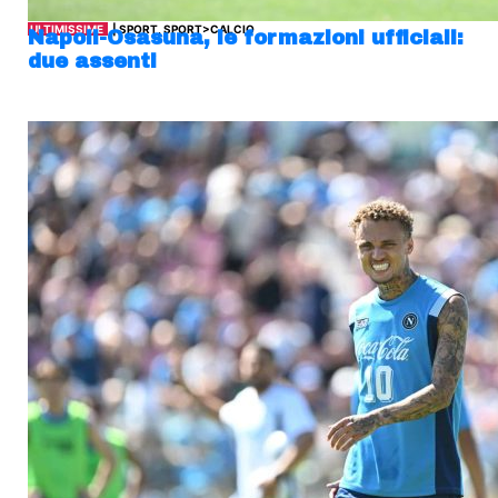
ULTIMISSIME
| SPORT, SPORT>CALCIO
Napoli-Osasuna, le formazioni ufficiali:
due assenti