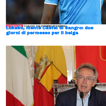
ULTIMISSIME
| CALCIO, CALCIOMERCATO NAPOLI
Lukaku, niente Castel di Sangro: due
giorni di permesso per il belga