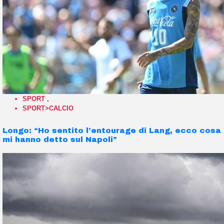
SPORT
,
SPORT>CALCIO
Longo: “Ho sentito l’entourage di Lang, ecco cosa
mi hanno detto sul Napoli”