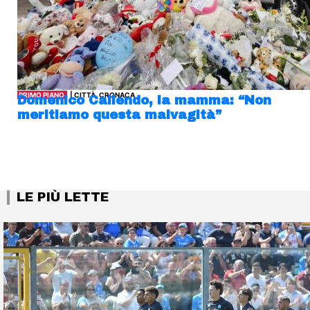
PRIMO PIANO
| CITTÀ, CRONACA
Domenico Caliendo, la mamma: “Non
meritiamo questa malvagità”
LE PIÙ LETTE