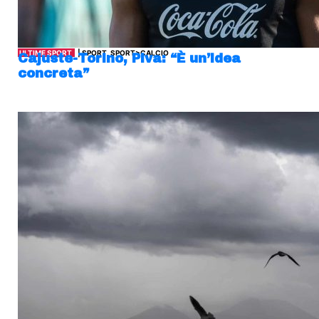
ULTIME SPORT
| SPORT, SPORT>CALCIO
Cajuste-Torino, Piva: “È un’idea
concreta”