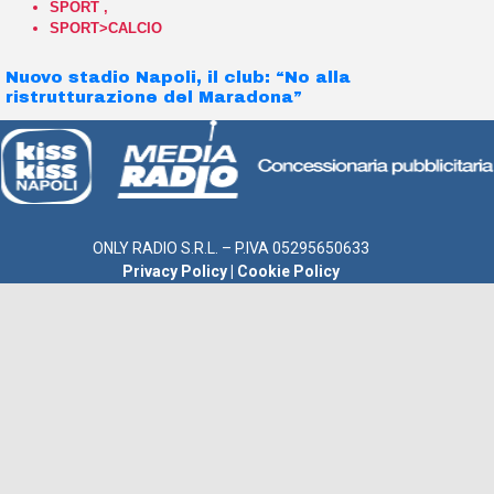
SPORT
,
SPORT>CALCIO
Nuovo stadio Napoli, il club: “No alla
ristrutturazione del Maradona”
ONLY RADIO S.R.L. – P.IVA 05295650633
Privacy Policy
|
Cookie Policy