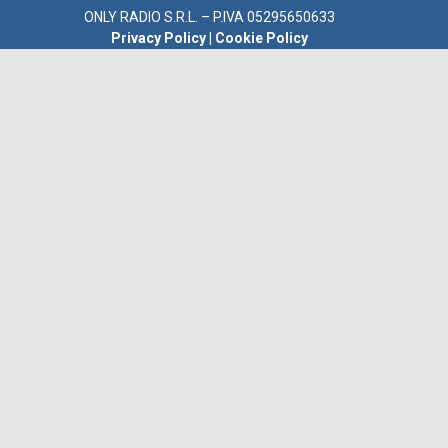
ONLY RADIO S.R.L. – P.IVA 05295650633
Privacy Policy
|
Cookie Policy