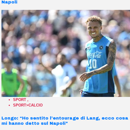
Napoli
SPORT
,
SPORT>CALCIO
Longo: “Ho sentito l’entourage di Lang, ecco cosa
mi hanno detto sul Napoli”