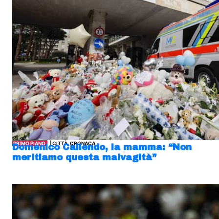
PRIMO PIANO
| CITTÀ, CRONACA
Domenico Caliendo, la mamma: “Non
meritiamo questa malvagità”