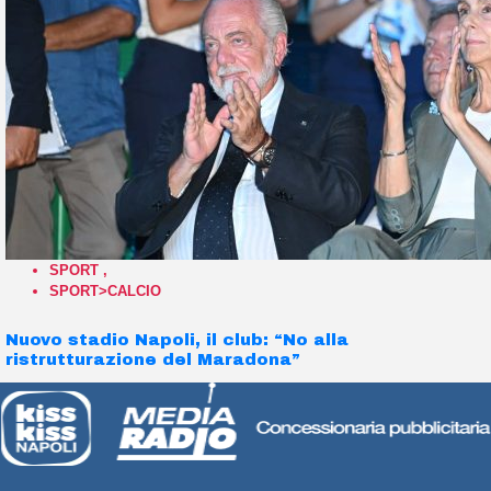
SPORT
,
SPORT>CALCIO
Nuovo stadio Napoli, il club: “No alla
ristrutturazione del Maradona”