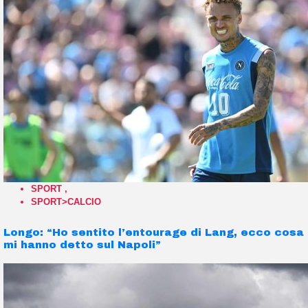
SPORT
,
SPORT>CALCIO
Longo: “Ho sentito l’entourage di Lang, ecco cosa
mi hanno detto sul Napoli”