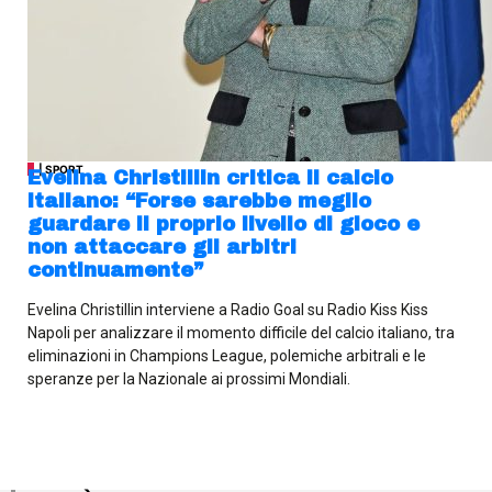
| SPORT
Evelina Christillin critica il calcio
italiano: “Forse sarebbe meglio
guardare il proprio livello di gioco e
non attaccare gli arbitri
continuamente”
Evelina Christillin interviene a Radio Goal su Radio Kiss Kiss
Napoli per analizzare il momento difficile del calcio italiano, tra
eliminazioni in Champions League, polemiche arbitrali e le
speranze per la Nazionale ai prossimi Mondiali.