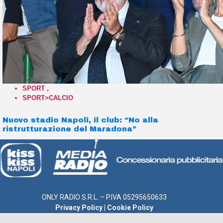
SPORT
,
SPORT>CALCIO
Nuovo stadio Napoli, il club: “No alla
ristrutturazione del Maradona”
ONLY RADIO S.R.L. – P.IVA 05295650633
Privacy Policy
|
Cookie Policy