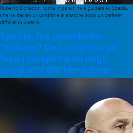
Roberto Donadoni torna in panchina e guiderà lo Spezia,
che ha deciso di cambiare allenatore dopo un periodo
difficile in Serie B.
Spezia, l’ex presidente:
“Italiano? De Laurentiis gli
fece i complimenti negli
spogliatoi del Maradona”