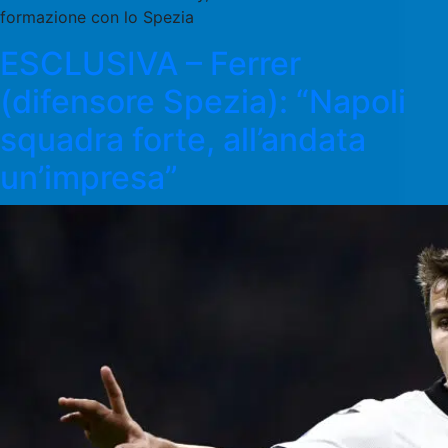
formazione con lo Spezia
ESCLUSIVA – Ferrer
(difensore Spezia): “Napoli
squadra forte, all’andata
un’impresa”