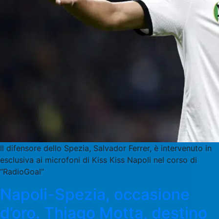
Il difensore dello Spezia, Salvador Ferrer, è intervenuto in
esclusiva ai microfoni di Kiss Kiss Napoli nel corso di
“RadioGoal”
Napoli-Spezia, occasione
d’oro. Thiago Motta, destino