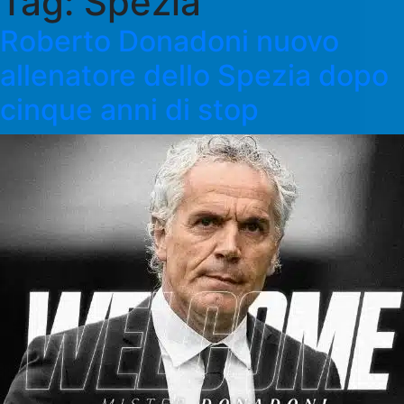
Tag:
Spezia
Roberto Donadoni nuovo
allenatore dello Spezia dopo
cinque anni di stop