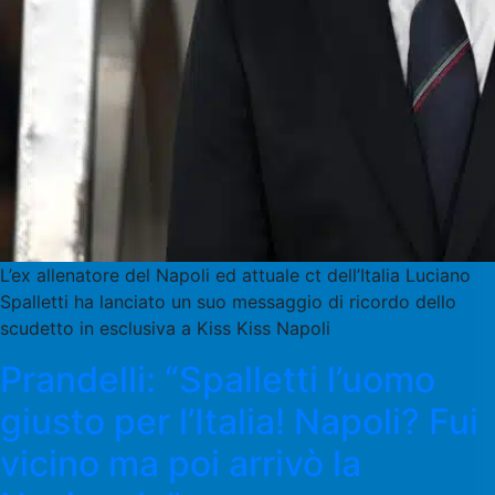
L’ex allenatore del Napoli ed attuale ct dell’Italia Luciano
Spalletti ha lanciato un suo messaggio di ricordo dello
scudetto in esclusiva a Kiss Kiss Napoli
Prandelli: “Spalletti l’uomo
giusto per l’Italia! Napoli? Fui
vicino ma poi arrivò la