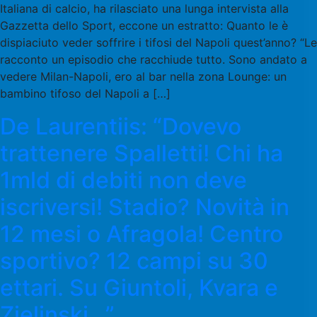
Italiana di calcio, ha rilasciato una lunga intervista alla
Gazzetta dello Sport, eccone un estratto: Quanto le è
dispiaciuto veder soffrire i tifosi del Napoli quest’anno? “Le
racconto un episodio che racchiude tutto. Sono andato a
vedere Milan-Napoli, ero al bar nella zona Lounge: un
bambino tifoso del Napoli a […]
De Laurentiis: “Dovevo
trattenere Spalletti! Chi ha
1mld di debiti non deve
iscriversi! Stadio? Novità in
12 mesi o Afragola! Centro
sportivo? 12 campi su 30
ettari. Su Giuntoli, Kvara e
Zielinski…”