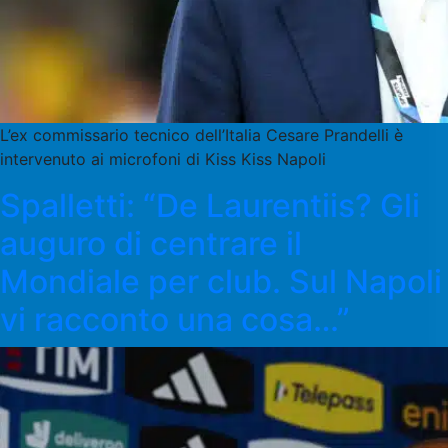
L’ex commissario tecnico dell’Italia Cesare Prandelli è
intervenuto ai microfoni di Kiss Kiss Napoli
Spalletti: “De Laurentiis? Gli
auguro di centrare il
Mondiale per club. Sul Napoli
vi racconto una cosa…”