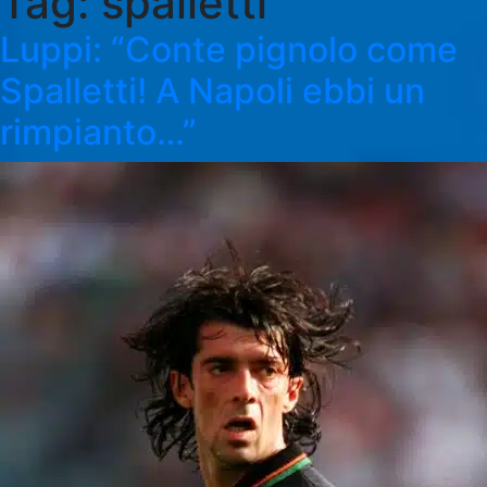
Tag:
spalletti
Luppi: “Conte pignolo come
Spalletti! A Napoli ebbi un
rimpianto…”