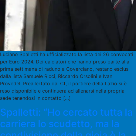
Luciano Spalletti ha ufficializzato la lista dei 26 convocati
per Euro 2024. Dei calciatori che hanno preso parte alla
prima settimana di raduno a Coverciano, restano esclusi
dalla lista Samuele Ricci, Riccardo Orsolini e Ivan
Provedel. Preallertato dal Ct, il portiere della Lazio si è
reso disponibile e continuerà ad allenarsi nella propria
sede tenendosi in contatto […]
Spalletti: “Ho cercato tutta la
carriera lo scudetto, ma la
condivisione della gioia è la