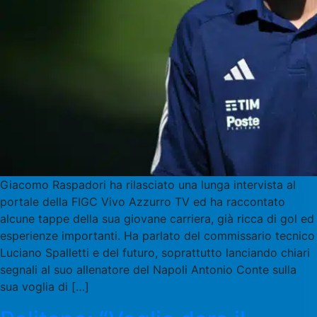
Giacomo Raspadori ha rilasciato una lunga intervista al
portale della FIGC Vivo Azzurro TV ed ha raccontato
alcune tappe della sua giovane carriera, già ricca di gol ed
esperienze importanti. Ha parlato del commissario tecnico
Luciano Spalletti e del futuro, soprattutto lanciando chiari
segnali al suo allenatore del Napoli Antonio Conte sulla
sua voglia di […]