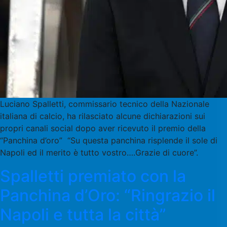
Luciano Spalletti, commissario tecnico della Nazionale
italiana di calcio, ha rilasciato alcune dichiarazioni sui
propri canali social dopo aver ricevuto il premio della
“Panchina d’oro” “Su questa panchina risplende il sole di
Napoli ed il merito è tutto vostro….Grazie di cuore”.
Spalletti premiato con la
Panchina d’Oro: “Ringrazio il
Napoli e tutta la città”