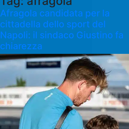
Tag:
afragola
Afragola candidata per la
cittadella dello sport del
Napoli: il sindaco Giustino fa
chiarezza