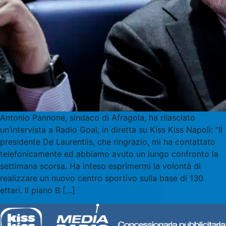
Antonio Pannone, sindaco di Afragola, ha rilasciato
un’intervista a Radio Goal, in diretta su Kiss Kiss Napoli: “Il
presidente De Laurentiis, che ringrazio, mi ha contattato
telefonicamente ed abbiamo avuto un lungo confronto la
settimana scorsa. Ha inteso esprimermi la volontà di
realizzare un nuovo centro sportivo sulla base di 130
ettari. Il piano B […]