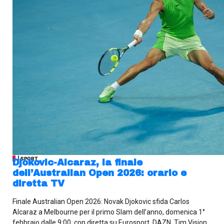
| SPORT
Djokovic-Alcaraz, la finale
dell’Australian Open 2026: orario e
diretta TV
Finale Australian Open 2026: Novak Djokovic sfida Carlos
Alcaraz a Melbourne per il primo Slam dell’anno, domenica 1°
febbraio dalle 9:00, con diretta su Eurosport, DAZN, Tim Vision,