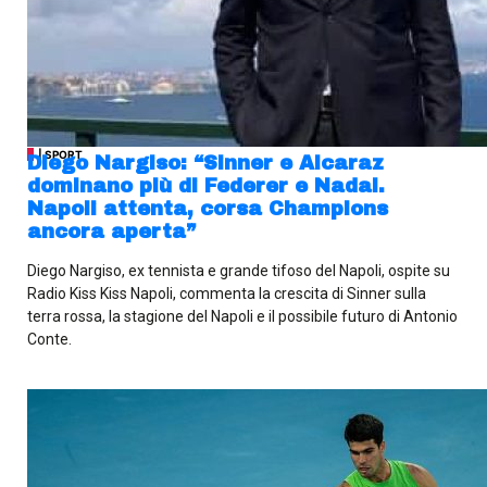
| SPORT
Diego Nargiso: “Sinner e Alcaraz
dominano più di Federer e Nadal.
Napoli attenta, corsa Champions
ancora aperta”
Diego Nargiso, ex tennista e grande tifoso del Napoli, ospite su
Radio Kiss Kiss Napoli, commenta la crescita di Sinner sulla
terra rossa, la stagione del Napoli e il possibile futuro di Antonio
Conte.