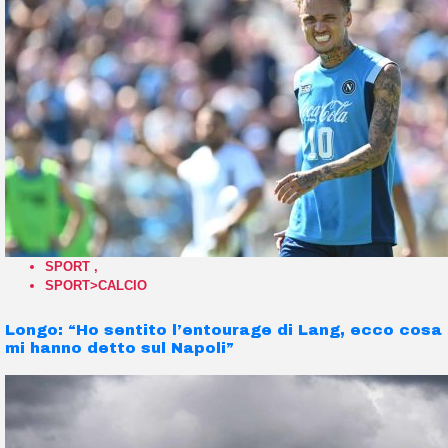
SPORT
,
SPORT>CALCIO
Longo: “Ho sentito l’entourage di Lang, ecco cosa
mi hanno detto sul Napoli”