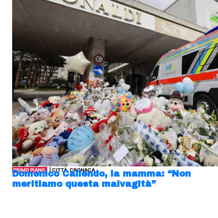
PRIMO PIANO
| CITTÀ, CRONACA
Domenico Caliendo, la mamma: “Non
meritiamo questa malvagità”