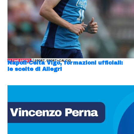
ULTIME SPORT
| SPORT, SPORT>CALCIO
Napoli-Celta Vigo, formazioni ufficiali:
le scelte di Allegri