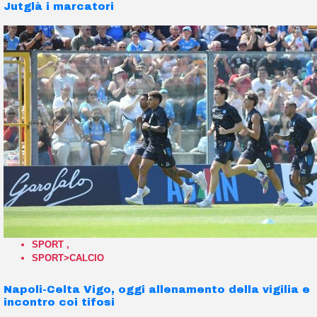
Jutglà i marcatori
SPORT
,
SPORT>CALCIO
Napoli-Celta Vigo, oggi allenamento della vigilia e
incontro coi tifosi