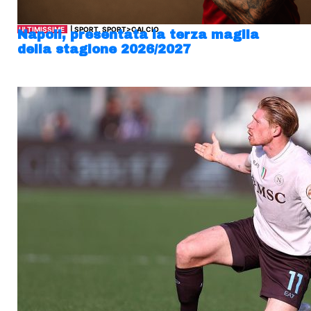
ULTIMISSIME
| SPORT, SPORT>CALCIO
Napoli, presentata la terza maglia
della stagione 2026/2027