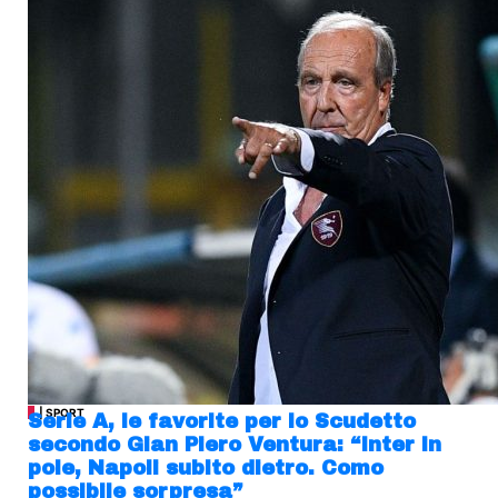
| SPORT
Serie A, le favorite per lo Scudetto
secondo Gian Piero Ventura: “Inter in
pole, Napoli subito dietro. Como
possibile sorpresa”