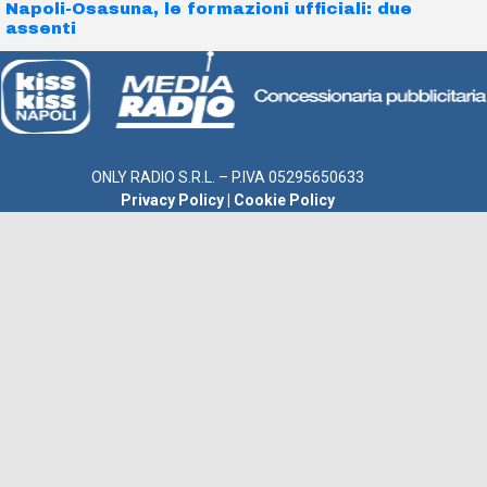
Napoli-Osasuna, le formazioni ufficiali: due
assenti
ONLY RADIO S.R.L. – P.IVA 05295650633
Privacy Policy
|
Cookie Policy