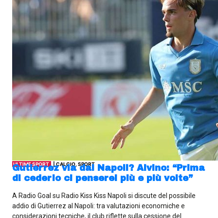
ULTIME SPORT
| CALCIO, SPORT
Gutierrez via dal Napoli? Alvino: “Prima
di cederlo ci penserei più e più volte”
A Radio Goal su Radio Kiss Kiss Napoli si discute del possibile
addio di Gutierrez al Napoli: tra valutazioni economiche e
considerazioni tecniche, il club riflette sulla cessione del