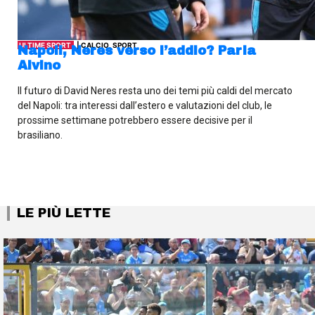
ULTIME SPORT
| CALCIO, SPORT
Napoli, Neres verso l’addio? Parla
Alvino
Il futuro di David Neres resta uno dei temi più caldi del mercato
del Napoli: tra interessi dall’estero e valutazioni del club, le
prossime settimane potrebbero essere decisive per il
brasiliano.
LE PIÙ LETTE