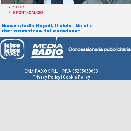
SPORT
,
SPORT>CALCIO
Nuovo stadio Napoli, il club: “No alla
ristrutturazione del Maradona”
ONLY RADIO S.R.L. – P.IVA 05295650633
Privacy Policy
|
Cookie Policy