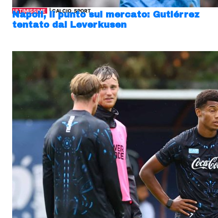
ULTIMISSIME
| CALCIO, SPORT
Napoli, il punto sul mercato: Gutiérrez
tentato dal Leverkusen