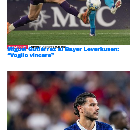
ULTIMISSIME
| SPORT, SPORT>CALCIO
Miguel Gutiérrez al Bayer Leverkusen:
“Voglio vincere”