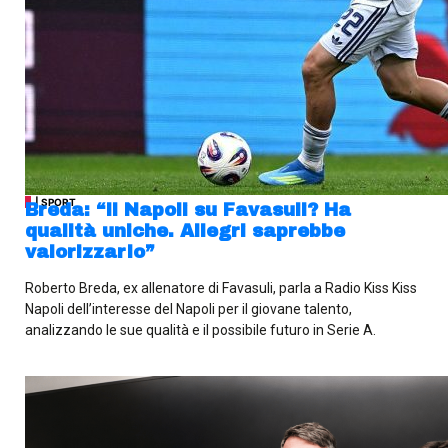
| SPORT
Breda: “Il Napoli su Favasuli? Ha
qualità uniche. Allegri saprebbe
valorizzarlo”
Roberto Breda, ex allenatore di Favasuli, parla a Radio Kiss Kiss
Napoli dell’interesse del Napoli per il giovane talento,
analizzando le sue qualità e il possibile futuro in Serie A.