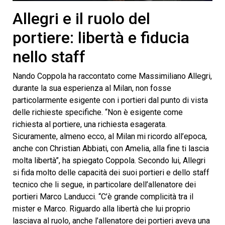
0
seconds
Allegri e il ruolo del
of
9
portiere: libertà e fiducia
minutes,
52
nello staff
seconds
Nando Coppola ha raccontato come Massimiliano Allegri,
durante la sua esperienza al Milan, non fosse
particolarmente esigente con i portieri dal punto di vista
delle richieste specifiche. “Non è esigente come
richiesta al portiere, una richiesta esagerata.
Sicuramente, almeno ecco, al Milan mi ricordo all’epoca,
anche con Christian Abbiati, con Amelia, alla fine ti lascia
molta libertà”, ha spiegato Coppola. Secondo lui, Allegri
si fida molto delle capacità dei suoi portieri e dello staff
tecnico che li segue, in particolare dell’allenatore dei
portieri Marco Landucci. “C’è grande complicità tra il
mister e Marco. Riguardo alla libertà che lui proprio
lasciava al ruolo, anche l’allenatore dei portieri aveva una