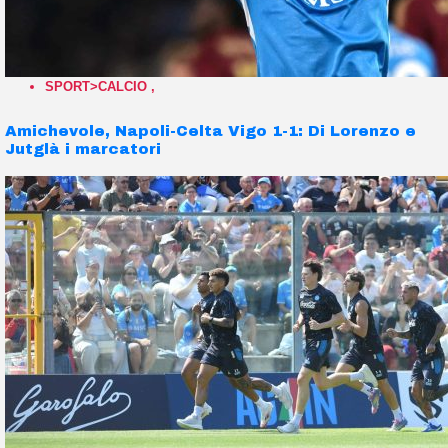
SPORT>CALCIO
,
Amichevole, Napoli-Celta Vigo 1-1: Di Lorenzo e
Jutglà i marcatori