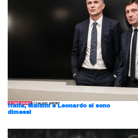
ULTIME SPORT
| CALCIO, SPORT
Italia, Maldini e Leonardo si sono
dimessi