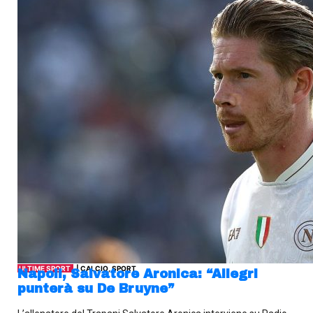
ULTIME SPORT
| CALCIO, SPORT
Napoli, Salvatore Aronica: “Allegri
punterà su De Bruyne”