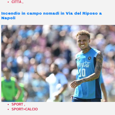
CITTÀ
,
Incendio in campo nomadi in Via del Riposo a
Napoli
SPORT
,
SPORT>CALCIO