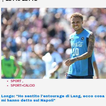
SPORT
,
SPORT>CALCIO
Longo: “Ho sentito l’entourage di Lang, ecco cosa
mi hanno detto sul Napoli”