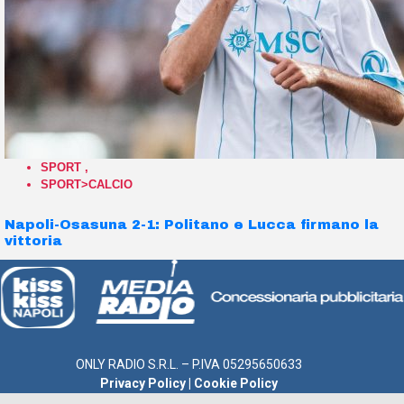
SPORT
,
SPORT>CALCIO
Napoli-Osasuna 2-1: Politano e Lucca firmano la
vittoria
ONLY RADIO S.R.L. – P.IVA 05295650633
Privacy Policy
|
Cookie Policy