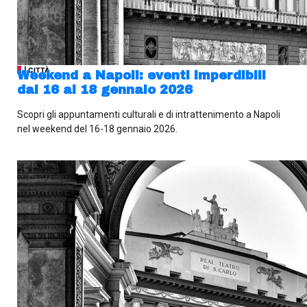
| CITTÀ
Weekend a Napoli: eventi imperdibili
dal 16 al 18 gennaio 2026
Scopri gli appuntamenti culturali e di intrattenimento a Napoli
nel weekend del 16-18 gennaio 2026.