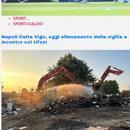
SPORT
,
SPORT>CALCIO
Napoli-Celta Vigo, oggi allenamento della vigilia e
incontro coi tifosi