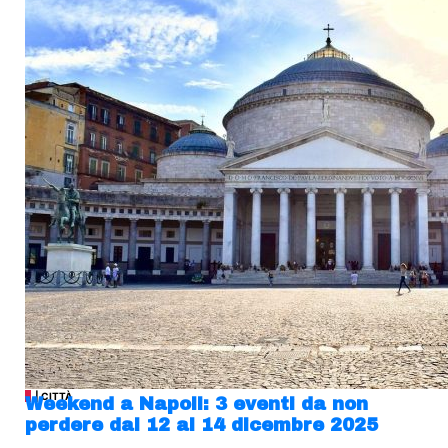
| CITTÀ
Weekend a Napoli: 3 eventi da non
perdere dal 12 al 14 dicembre 2025