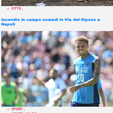
CITTÀ
,
Incendio in campo nomadi in Via del Riposo a
Napoli
SPORT
,