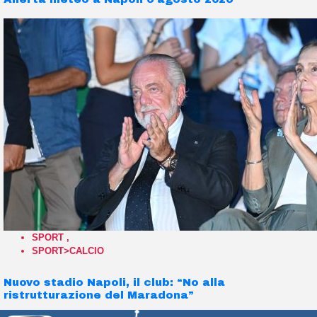
SPORT
,
SPORT>CALCIO
Nuovo stadio Napoli, il club: “No alla
ristrutturazione del Maradona”