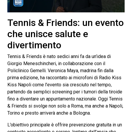
0
seconds
Tennis & Friends: un evento
of
5
che unisce salute e
minutes,
4
divertimento
seconds
Tennis & Friends è nato sedici anni fa da un’idea di
Giorgio Meneschincheri, in collaborazione con il
Policlinico Gemelli. Veronica Maya, madrina fin dalla
prima edizione, ha raccontato ai microfoni di Radio Kiss
Kiss Napoli come l’evento sia cresciuto nel tempo,
partendo da semplici screening per i tumori della tiroide
fino a diventare un appuntamento nazionale. Oggi Tennis
& Friends si svolge non solo a Roma, ma anche a Napoli,
Torino e presto arriverà anche a Bologna.
L’obiettivo principale è offrire prevenzione gratuita in un
contesto accogliente e sereno, lontano dall’ansia che