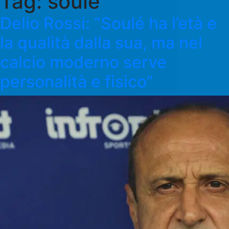
Tag:
soulé
Delio Rossi: “Soulé ha l’età e
la qualità dalla sua, ma nel
calcio moderno serve
personalità e fisico”