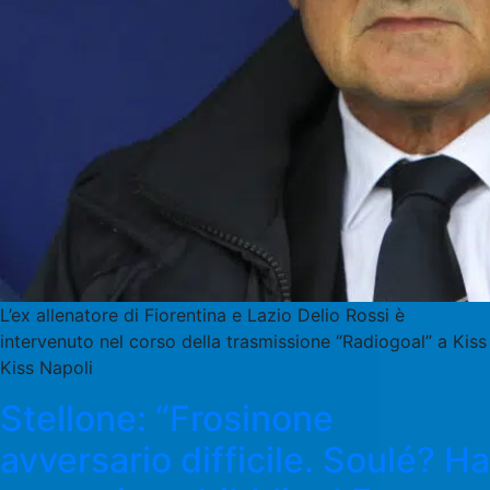
L’ex allenatore di Fiorentina e Lazio Delio Rossi è
intervenuto nel corso della trasmissione “Radiogoal” a Kiss
Kiss Napoli
Stellone: “Frosinone
avversario difficile. Soulé? Ha