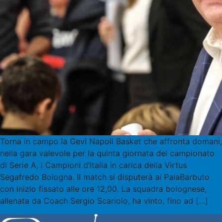
Torna in campo la Gevi Napoli Basket che affronta domani,
nella gara valevole per la quinta giornata del campionato
di Serie A, i Campioni d’Italia in carica della Virtus
Segafredo Bologna. Il match si disputerà al PalaBarbuto
con inizio fissato alle ore 12,00. La squadra bolognese,
allenata da Coach Sergio Scariolo, ha vinto, fino ad […]