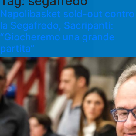
Tag:
segafredo
Napolibasket sold-out contro
la Segafredo, Sacripanti:
“Giocheremo una grande
partita”