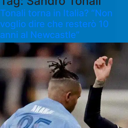
Tag:
Sandro Tonali
Tonali torna in Italia? “Non
voglio dire che resterò 10
anni al Newcastle”