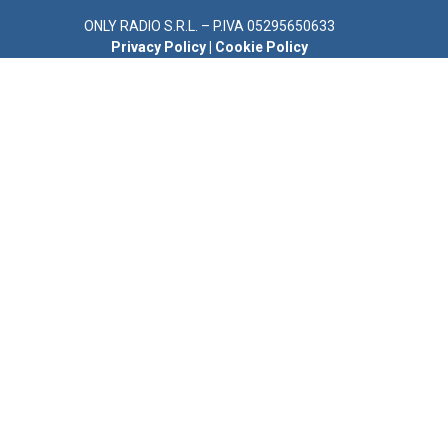
ONLY RADIO S.R.L. – P.IVA 05295650633
Privacy Policy
|
Cookie Policy