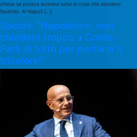
chiese se poteva scrivere tutte le cose che stavamo
facendo. Al Napoli […]
Sacchi: “Napoletani, non
chiedete troppo a Conte.
Farà di tutto per portarvi il
tricolore!”