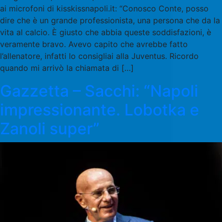
ai microfoni di kisskissnapoli.it: “Conosco Conte, posso
dire che è un grande professionista, una persona che da la
vita al calcio. È giusto che abbia queste soddisfazioni, è
veramente bravo. Avevo capito che avrebbe fatto
l’allenatore, infatti lo consigliai alla Juventus. Ricordo
quando mi arrivò la chiamata di […]
Gazzetta – Sacchi: “Napoli
impressionante. Lobotka e
Zanoli super”