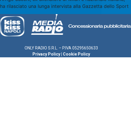
ha rilasciato una lunga intervista alla Gazzetta dello Sport
ONLY RADIO S.R.L. – P.IVA 05295650633
Privacy Policy
|
Cookie Policy