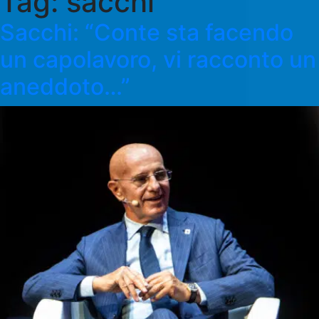
Tag:
sacchi
Sacchi: “Conte sta facendo
un capolavoro, vi racconto un
aneddoto…”