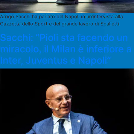
Arrigo Sacchi ha parlato del Napoli in un’intervista alla
Gazzetta dello Sport e del grande lavoro di Spalletti
Sacchi: “Pioli sta facendo un
miracolo, il Milan è inferiore a
Inter, Juventus e Napoli”