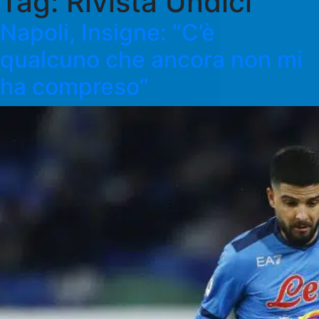
Tag:
Rivista Undici
Napoli, Insigne: “C’è
qualcuno che ancora non mi
ha compreso”