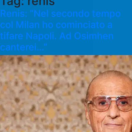
Tag:
renis
Renis: “Nel secondo tempo
col Milan ho cominciato a
tifare Napoli. Ad Osimhen
canterei…”