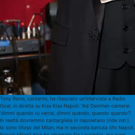
Tony Renis, cantante, ha rilasciato un’intervista a Radio
Goal, in diretta su Kiss Kiss Napoli: “Ad Osimhen canterei
‘dimmi quando tu verrai, dimmi quando, quando quando?’.
In realtà dovremmo cantargliela in napoletano (ride ndr.).
Io sono tifoso del Milan, ma in seconda battuta tifo Napoli.
Napoli-Milan? Non ho chiamato De Laurentiis, ma avrei