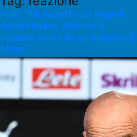
Tag:
reazione
Pioli: “Mi aspetto un Napoli
determinato, attento e
intenso come lo sarà anche il
Milan”