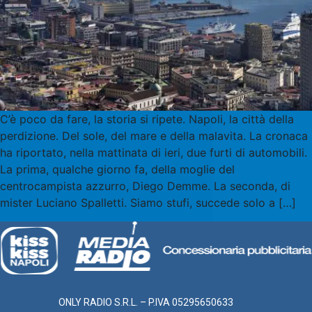
C’è poco da fare, la storia si ripete. Napoli, la città della
perdizione. Del sole, del mare e della malavita. La cronaca
ha riportato, nella mattinata di ieri, due furti di automobili.
La prima, qualche giorno fa, della moglie del
centrocampista azzurro, Diego Demme. La seconda, di
mister Luciano Spalletti. Siamo stufi, succede solo a […]
ONLY RADIO S.R.L. – P.IVA 05295650633