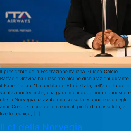
Il presidente della Federazione Italiana Giuoco Calcio
Raffaele Gravina ha rilasciato alcune dichiarazioni durante
il Panel Calcio: “La partita di Oslo è stata, nell’ambito delle
valutazioni tecniche, una gara in cui dobbiamo riconoscere
che la Norvegia ha avuto una crescita esponenziale negli
anni. Credo sia una delle nazionali più forti in assoluto, a
livello tecnico, […]
Il ct della Norvegia