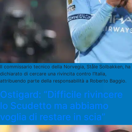
Il commissario tecnico della Norvegia, Ståle Solbakken, ha
dichiarato di cercare una rivincita contro l’Italia,
attribuendo parte della responsabilità a Roberto Baggio.
Ostigard: “Difficile rivincere
lo Scudetto ma abbiamo
voglia di restare in scia”