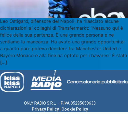
Leo Ostigard, difensore del Napoli, ha rilasciato alcune
dichiarazioni ai colleghi di Transfermarkt: “Nessuno qui è
felice della sua partenza. È una grande persona e ne
sentiamo la mancanza. Ha avuto una grande opportunità:
a quanto pare poteva decidere fra Manchester United e
Bayern Monaco e alla fine ha optato per i bavaresi. È stata
[…]
ONLY RADIO S.R.L. – P.IVA 05295650633
Privacy Policy
|
Cookie Policy