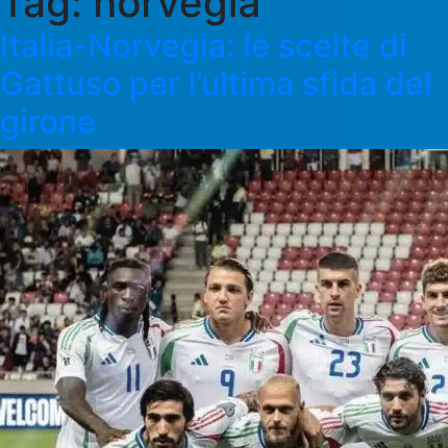
Tag:
norvegia
Italia-Norvegia: le scelte di
Gattuso per l’ultima sfida del
girone