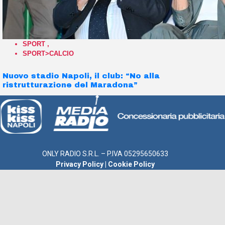
SPORT
,
SPORT>CALCIO
Nuovo stadio Napoli, il club: “No alla
ristrutturazione del Maradona”
ONLY RADIO S.R.L. – P.IVA 05295650633
Privacy Policy
|
Cookie Policy