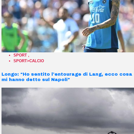
SPORT
,
SPORT>CALCIO
Longo: “Ho sentito l’entourage di Lang, ecco cosa
mi hanno detto sul Napoli”