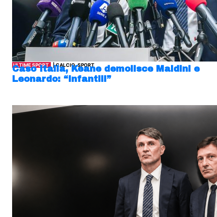
ULTIME SPORT
| CALCIO, SPORT
Caso Italia, Keane demolisce Maldini e
Leonardo: “Infantili”