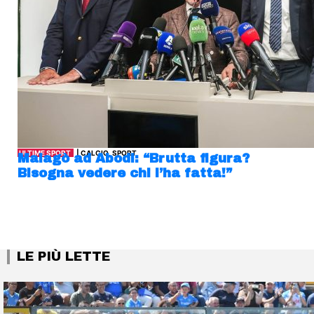
ULTIME SPORT
| CALCIO, SPORT
Malagò ad Abodi: “Brutta figura?
Bisogna vedere chi l’ha fatta!”
LE PIÙ LETTE