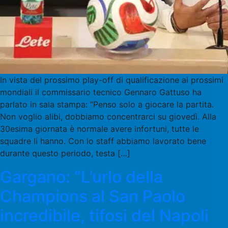
In vista del prossimo play-off di qualificazione ai prossimi
mondiali il commissario tecnico Gennaro Gattuso ha
parlato in sala stampa: “Penso solo a giocare la partita.
Non voglio alibi, dobbiamo concentrarci su giovedì. Alla
30esima giornata è normale avere infortuni, tutte le
squadre li hanno. Con lo staff abbiamo lavorato bene
durante questo periodo, testa […]
Gargano: “L’urlo della
Champions al San Paolo
incredibile, tifosi del Napoli