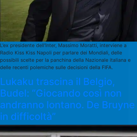
L’ex presidente dell’Inter, Massimo Moratti, interviene a
Radio Kiss Kiss Napoli per parlare dei Mondiali, delle
possibili scelte per la panchina della Nazionale italiana e
delle recenti polemiche sulle decisioni della FIFA.
Lukaku trascina il Belgio,
Budel: “Giocando così non
andranno lontano. De Bruyne
in difficoltà”