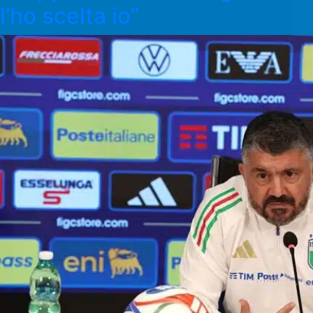
l’ho scelta io”