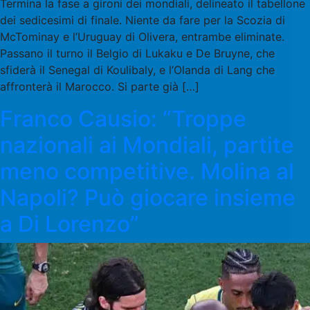
Termina la fase a gironi dei mondiali, delineato il tabellone
dei sedicesimi di finale. Niente da fare per la Scozia di
McTominay e l’Uruguay di Olivera, entrambe eliminate.
Passano il turno il Belgio di Lukaku e De Bruyne, che
sfiderà il Senegal di Koulibaly, e l’Olanda di Lang che
affronterà il Marocco. Si parte già […]
Franco Causio: “Troppe
nazionali ai Mondiali, partite
meno competitive. Molina al
Napoli? Può giocare insieme
a Di Lorenzo”