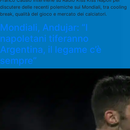
Franco Causio interviene su Radio Kiss Kiss Napoli per
discutere delle recenti polemiche sui Mondiali, tra cooling
break, qualità del gioco e mercato dei calciatori.
Mondiali, Andujar: “I
napoletani tiferanno
Argentina, il legame c’è
sempre”