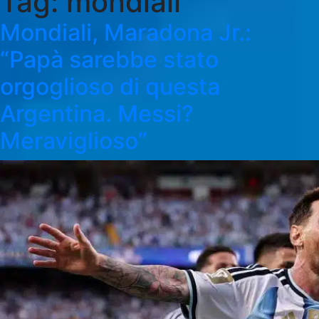
Tag:
mondiali
Mondiali, Maradona Jr.:
“Papà sarebbe stato
orgoglioso di questa
Argentina. Messi?
Meraviglioso”