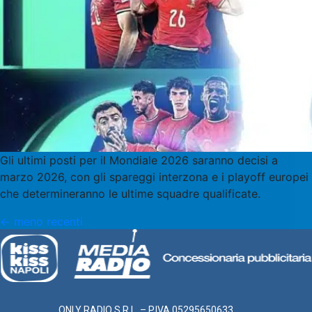
Gli ultimi posti per il Mondiale 2026 saranno decisi a
marzo 2026, con gli spareggi interzona e i playoff europei
che determineranno le ultime squadre qualificate.
←
meno recenti
ONLY RADIO S.R.L. – P.IVA 05295650633