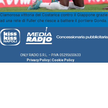
Clamorosa vittoria del Costarica contro il Giappone grazie
ad una rete di Fuller che riesce a battere il portiere Gonda.
ONLY RADIO S.R.L. – P.IVA 05295650633
Privacy Policy
|
Cookie Policy