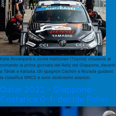
Kalle Rovanperä e Jonne Halttunen (Toyota) chiudono al
comando la prima giornata del Rally del Giappone, davanti
a Tänak e Katsuta. Gli spagnoli Cachón e Rozada guidano
la classifica WRC2 e sono dodicesimi assoluti.
Qatar 2022 – Giappone-
Costarica 0-1: decide Fuller