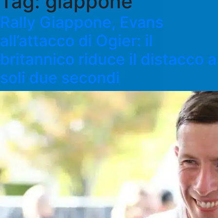
Tag:
giappone
Rally Giappone, Evans
all’attacco di Ogier: il
britannico riduce il distacco a
soli due secondi