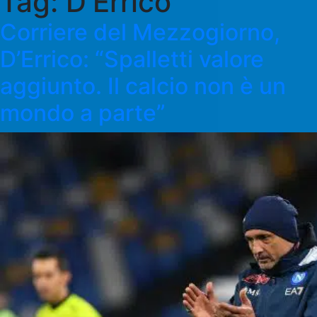
Tag:
D'Errico
Corriere del Mezzogiorno,
D’Errico: “Spalletti valore
aggiunto. Il calcio non è un
mondo a parte”