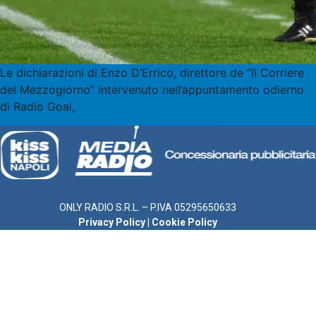
Le dichiarazioni di Enzo D’Errico, direttore de “Il Corriere
del Mezzogiorno” intervenuto nell’appuntamento odierno
di Radio Goal,
ONLY RADIO S.R.L. – P.IVA 05295650633
Privacy Policy
|
Cookie Policy