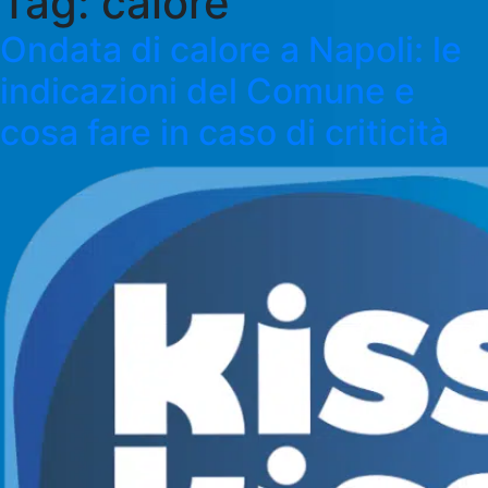
Tag:
calore
Ondata di calore a Napoli: le
indicazioni del Comune e
cosa fare in caso di criticità