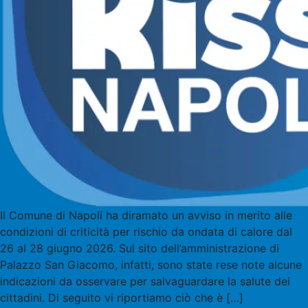
Il Comune di Napoli ha diramato un avviso in merito alle
condizioni di criticità per rischio da ondata di calore dal
26 al 28 giugno 2026. Sul sito dell’amministrazione di
Palazzo San Giacomo, infatti, sono state rese note alcune
indicazioni da osservare per salvaguardare la salute dei
cittadini. Di seguito vi riportiamo ciò che è […]