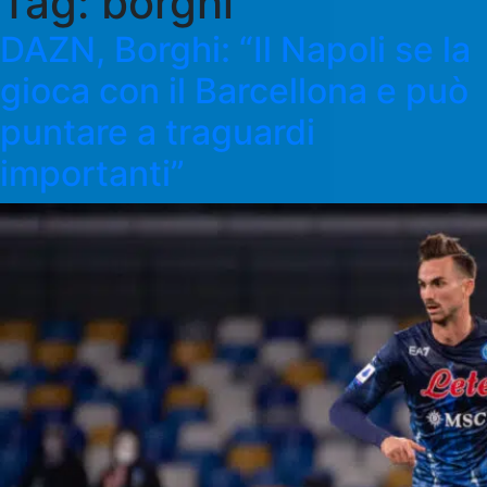
Tag:
borghi
DAZN, Borghi: “Il Napoli se la
gioca con il Barcellona e può
puntare a traguardi
importanti”