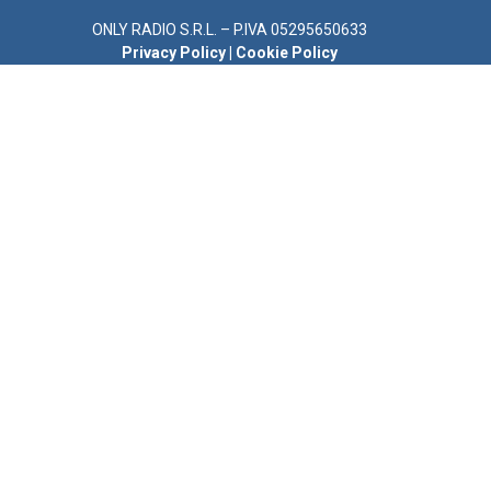
ONLY RADIO S.R.L. – P.IVA 05295650633
Privacy Policy
|
Cookie Policy