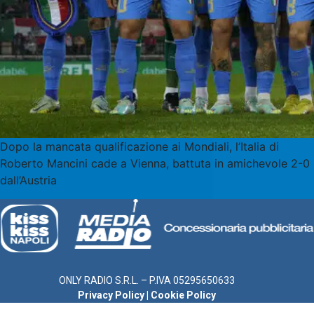
Dopo la mancata qualificazione ai Mondiali, l’Italia di
Roberto Mancini cade a Vienna, battuta in amichevole 2-0
dall’Austria
ONLY RADIO S.R.L. – P.IVA 05295650633
Privacy Policy
|
Cookie Policy