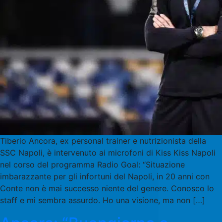
Tiberio Ancora, ex personal trainer e nutrizionista della
SSC Napoli, è intervenuto ai microfoni di Kiss Kiss Napoli
nel corso del programma Radio Goal: “Situazione
imbarazzante per gli infortuni del Napoli, in 20 anni con
Conte non è mai successo niente del genere. Conosco lo
staff e mi sembra assurdo. Ho una visione, ma non […]