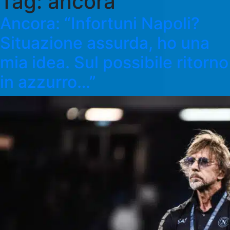
Tag:
ancora
Ancora: “Infortuni Napoli?
Situazione assurda, ho una
mia idea. Sul possibile ritorno
in azzurro…”