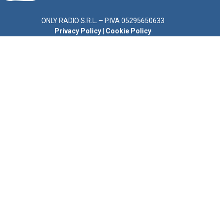
ONLY RADIO S.R.L. – P.IVA 05295650633
Privacy Policy
|
Cookie Policy