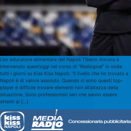
L’ex educatore alimentare del Napoli Tiberio Ancora è
intervenuto quest’oggi nel corso di “Radiogoal” in onda
tutti i giorni su Kiss Kiss Napoli: “Il livello che ho trovato a
Napoli è di valore assoluto. Quando ci sono questi top-
player è difficile trovare elementi non all’altezza della
situazione. Sono professionisti seri che sanno essere
attenti ai […]