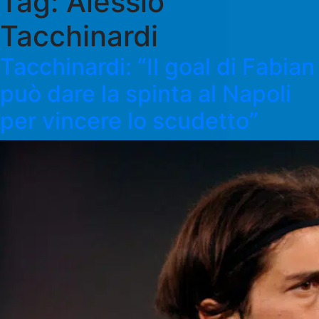
Tag:
Alessio
Tacchinardi
Tacchinardi: “Il goal di Fabian
può dare la spinta al Napoli
per vincere lo scudetto”