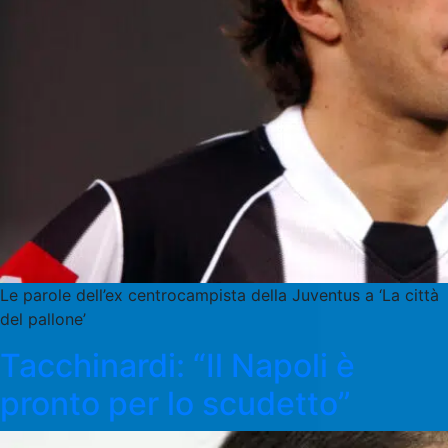
Le parole dell’ex centrocampista della Juventus a ‘La città
del pallone’
Tacchinardi: “Il Napoli è
pronto per lo scudetto”