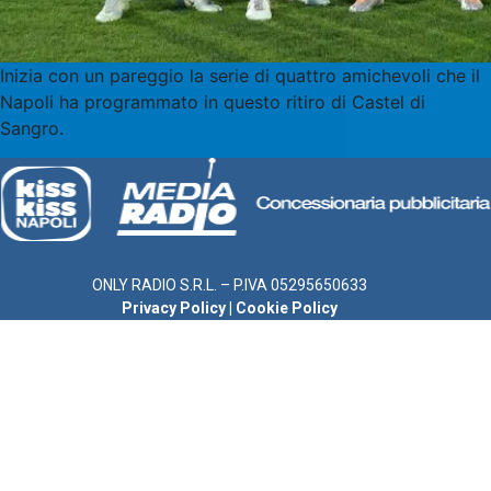
Inizia con un pareggio la serie di quattro amichevoli che il
Napoli ha programmato in questo ritiro di Castel di
Sangro.
ONLY RADIO S.R.L. – P.IVA 05295650633
Privacy Policy
|
Cookie Policy