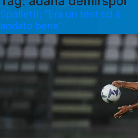
Tag:
adana demirspor
Spalletti: “Era un test ed è
andato bene”