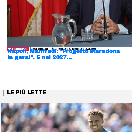
ULTIMISSIME
| CALCIO, CITTÀ, CRONACA, SPORT>CALCIO
Napoli, Manfredi: “Progetto Maradona
in gara!”. E nel 2027…
LE PIÙ LETTE