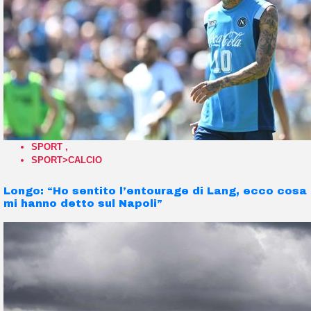
SPORT
,
SPORT>CALCIO
Longo: “Ho sentito l’entourage di Lang, ecco cosa
mi hanno detto sul Napoli”