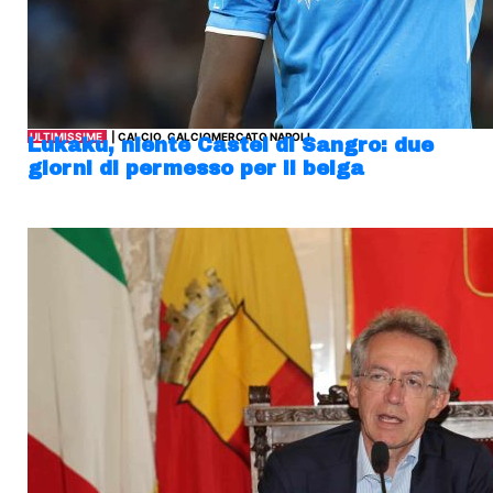
ULTIMISSIME
| CALCIO, CALCIOMERCATO NAPOLI
Lukaku, niente Castel di Sangro: due
giorni di permesso per il belga