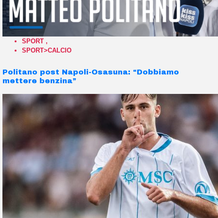
SPORT
,
SPORT>CALCIO
Politano post Napoli-Osasuna: “Dobbiamo
mettere benzina”