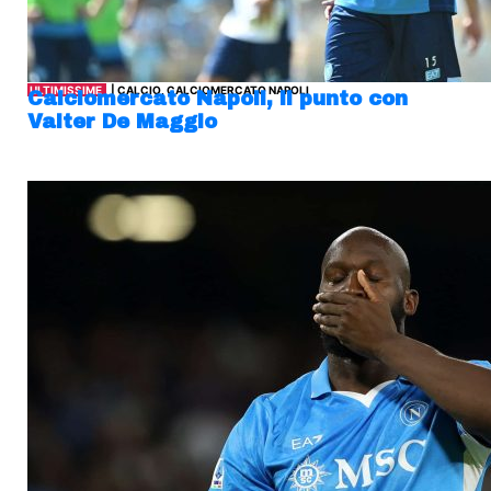
ULTIMISSIME
| CALCIO, CALCIOMERCATO NAPOLI
Calciomercato Napoli, il punto con
Valter De Maggio