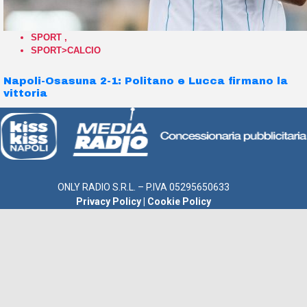
SPORT
,
SPORT>CALCIO
Napoli-Osasuna 2-1: Politano e Lucca firmano la
vittoria
ONLY RADIO S.R.L. – P.IVA 05295650633
Privacy Policy
|
Cookie Policy