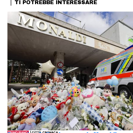
TI POTREBBE INTERESSARE
PRIMO PIANO
| CITTÀ, CRONACA