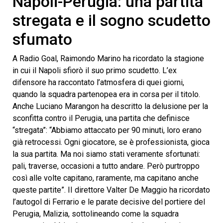
Napoli-Perugia: una partita
of
10
stregata e il sogno scudetto
minutes,
35
sfumato
seconds
A Radio Goal, Raimondo Marino ha ricordato la stagione
in cui il Napoli sfiorò il suo primo scudetto. L’ex
difensore ha raccontato l’atmosfera di quei giorni,
quando la squadra partenopea era in corsa per il titolo.
Anche Luciano Marangon ha descritto la delusione per la
sconfitta contro il Perugia, una partita che definisce
“stregata”: “Abbiamo attaccato per 90 minuti, loro erano
già retrocessi. Ogni giocatore, se è professionista, gioca
la sua partita. Ma noi siamo stati veramente sfortunati:
pali, traverse, occasioni a tutto andare. Però purtroppo
così alle volte capitano, raramente, ma capitano anche
queste partite”. II direttore Valter De Maggio ha ricordato
l’autogol di Ferrario e le parate decisive del portiere del
Perugia, Malizia, sottolineando come la squadra