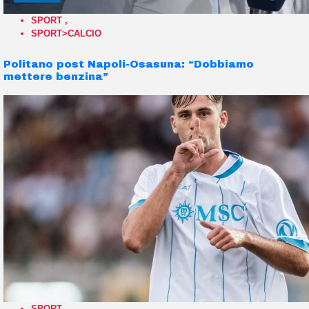
SPORT
,
SPORT>CALCIO
Politano post Napoli-Osasuna: “Dobbiamo
mettere benzina”
SPORT
,