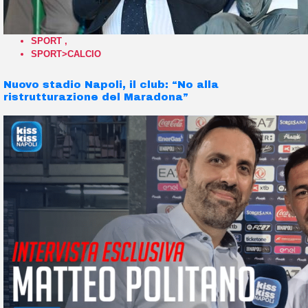
SPORT
,
SPORT>CALCIO
Nuovo stadio Napoli, il club: “No alla
ristrutturazione del Maradona”