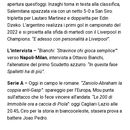
apertura quest’oggi. Inzaghi torna in testa alla classifica,
Salernitana spazzata via con un netto 5-0 a San Siro:
tripletta per Lautaro Martinez e doppietta per Edin
Dzeko. L’argentino realizza i primi gol in campionato del
2022 e si proietta alla sfida di martedì con il Liverpool in
Champions:
“E adesso con personalità a Liverpool”.
L’intervista –
“Bianchi: ‘Stravince chi gioca semplice'”
:
verso
Napoli-Milan
, intervista a Ottavio Bianchi,
l’allenatore del primo Scudetto azzurro.
“In questa fase
Spalletti ha di più”.
Serie A –
Oggi in campo le romane.
“Zaniolo-Abraham la
coppia anti-Gasp”
: spareggio per l’Europa, Mou punta
sull’attacco che lo fece vincere all’andata.
“Le 200 di
Immobile ora a caccia di Piola”
: oggi Cagliari-Lazio alle
20.45, Ciro per la storia in biancoceleste, stasera prova a
battere Joao Pedro.