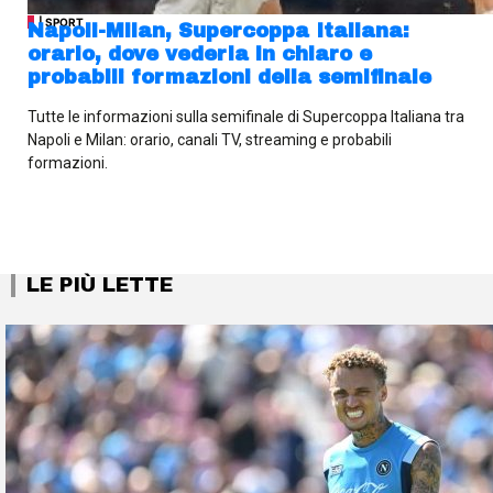
| SPORT
Napoli-Milan, Supercoppa Italiana:
orario, dove vederla in chiaro e
probabili formazioni della semifinale
Tutte le informazioni sulla semifinale di Supercoppa Italiana tra
Napoli e Milan: orario, canali TV, streaming e probabili
formazioni.
LE PIÙ LETTE