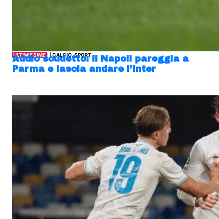
ULTIMISSIME
| CALCIO, SPORT
Addio scudetto: il Napoli pareggia a
Parma e lascia andare l’Inter