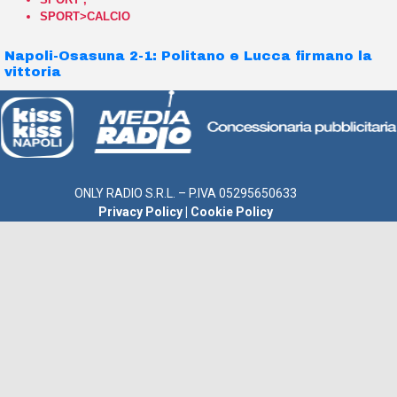
SPORT>CALCIO
Napoli-Osasuna 2-1: Politano e Lucca firmano la
vittoria
ONLY RADIO S.R.L. – P.IVA 05295650633
Privacy Policy
|
Cookie Policy