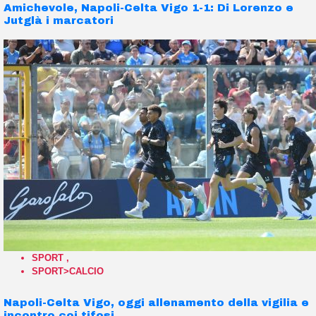
Amichevole, Napoli-Celta Vigo 1-1: Di Lorenzo e
Jutglà i marcatori
SPORT
,
SPORT>CALCIO
Napoli-Celta Vigo, oggi allenamento della vigilia e
incontro coi tifosi