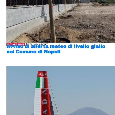
ULTIMISSIME
| CALCIO, SPORT
Avviso di allerta meteo di livello giallo
nel Comune di Napoli