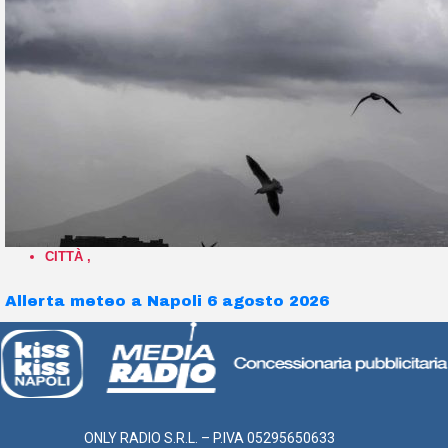
CITTÀ
,
Allerta meteo a Napoli 6 agosto 2026
ONLY RADIO S.R.L. – P.IVA 05295650633