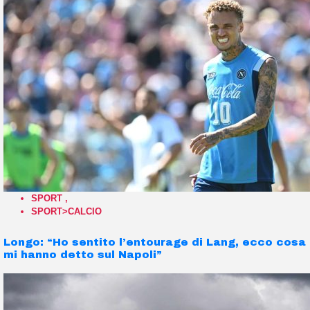
SPORT
,
SPORT>CALCIO
Longo: “Ho sentito l’entourage di Lang, ecco cosa
mi hanno detto sul Napoli”