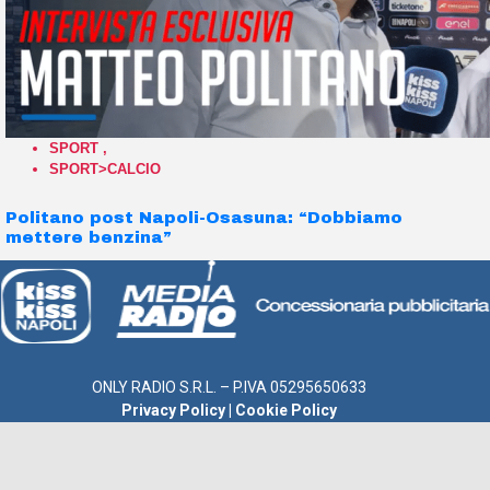
SPORT
,
SPORT>CALCIO
Politano post Napoli-Osasuna: “Dobbiamo
mettere benzina”
ONLY RADIO S.R.L. – P.IVA 05295650633
Privacy Policy
|
Cookie Policy