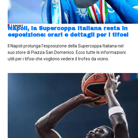
| SPORT
Napoli, la Supercoppa Italiana resta in
esposizione: orari e dettagli per i tifosi
Il Napoli prolunga l’esposizione della Supercoppa Italiana nel
suo store di Piazza San Domenico. Ecco tutte le informazioni
utili per i tifosi che vogliono vedere il trofeo da vicino.