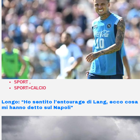
SPORT
,
SPORT>CALCIO
Longo: “Ho sentito l’entourage di Lang, ecco cosa
mi hanno detto sul Napoli”