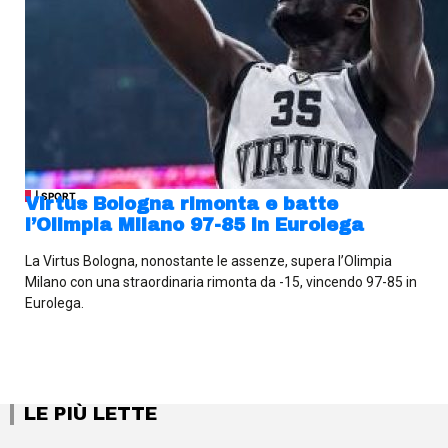
| SPORT
Virtus Bologna rimonta e batte
l’Olimpia Milano 97-85 in Eurolega
La Virtus Bologna, nonostante le assenze, supera l’Olimpia
Milano con una straordinaria rimonta da -15, vincendo 97-85 in
Eurolega.
LE PIÙ LETTE