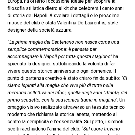
Europa, ha offerto l’occasione ideale per scoprire la
filosofia stilistica dietro al kit che celebrerà i cento anni
di storia del Napoli. A svelare i dettagli e le prossime
mosse del club è stata Valentina De Laurentiis, style
designer della società azzurra.
“La prima maglia del Centenario non nasce come una
semplice commemorazione: è pensata per
accompagnare il Napoli per tutta questa stagione”
ha
spiegato la designer, sottolineando la volontà di far
vivere questo storico anniversario ogni domenica. Il
punto di partenza creativo è stato chiaro fin da subito:
“Ci
siamo ispirati alla maglia che vive più di tutte nella
memoria collettiva dei tifosi, quella degli anni Ottanta, del
primo scudetto, con la sua iconica trama in maglina”
. Un
omaggio visivo realizzato attraverso un tessuto tecnico
moderno che richiama la storica lanetta, mettendo al
centro la semplicità e l’essenzialità. Sul petto, i simboli
scelti racchiudono l’anima del club:
“Sul cuore trovano