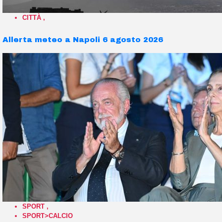
CITTÀ
,
Allerta meteo a Napoli 6 agosto 2026
SPORT
,
SPORT>CALCIO