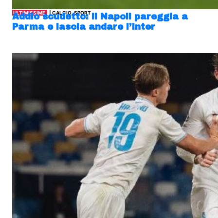
ULTIMISSIME
| CALCIO, SPORT
Addio scudetto: il Napoli pareggia a
Parma e lascia andare l’Inter