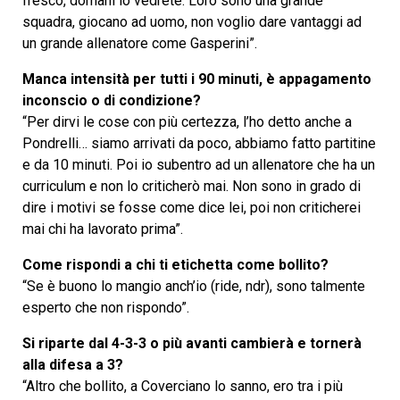
fresco, domani lo vedrete. Loro sono una grande
squadra, giocano ad uomo, non voglio dare vantaggi ad
un grande allenatore come Gasperini”.
Manca intensità per tutti i 90 minuti, è appagamento
inconscio o di condizione?
“Per dirvi le cose con più certezza, l’ho detto anche a
Pondrelli… siamo arrivati da poco, abbiamo fatto partitine
e da 10 minuti. Poi io subentro ad un allenatore che ha un
curriculum e non lo criticherò mai. Non sono in grado di
dire i motivi se fosse come dice lei, poi non criticherei
mai chi ha lavorato prima”.
Come rispondi a chi ti etichetta come bollito?
“Se è buono lo mangio anch’io (ride, ndr), sono talmente
esperto che non rispondo”.
Si riparte dal 4-3-3 o più avanti cambierà e tornerà
alla difesa a 3?
“Altro che bollito, a Coverciano lo sanno, ero tra i più