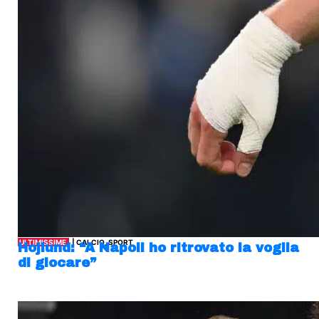
ULTIMISSIME
| CALCIO, SPORT
Hojlund: “A Napoli ho ritrovato la voglia
di giocare”