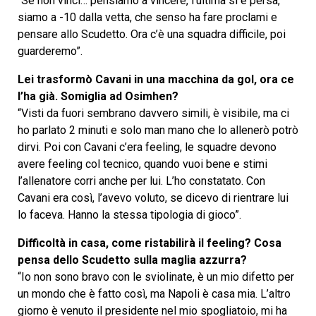
“Se non vinci… pensiamo a vincere, l’ultima si è persa,
siamo a -10 dalla vetta, che senso ha fare proclami e
pensare allo Scudetto. Ora c’è una squadra difficile, poi
guarderemo”.
Lei trasformò Cavani in una macchina da gol, ora ce
l’ha già. Somiglia ad Osimhen?
“Visti da fuori sembrano davvero simili, è visibile, ma ci
ho parlato 2 minuti e solo man mano che lo allenerò potrò
dirvi. Poi con Cavani c’era feeling, le squadre devono
avere feeling col tecnico, quando vuoi bene e stimi
l’allenatore corri anche per lui. L’ho constatato. Con
Cavani era così, l’avevo voluto, se dicevo di rientrare lui
lo faceva. Hanno la stessa tipologia di gioco”.
Difficoltà in casa, come ristabilirà il feeling? Cosa
pensa dello Scudetto sulla maglia azzurra?
“Io non sono bravo con le sviolinate, è un mio difetto per
un mondo che è fatto così, ma Napoli è casa mia. L’altro
giorno è venuto il presidente nel mio spogliatoio, mi ha