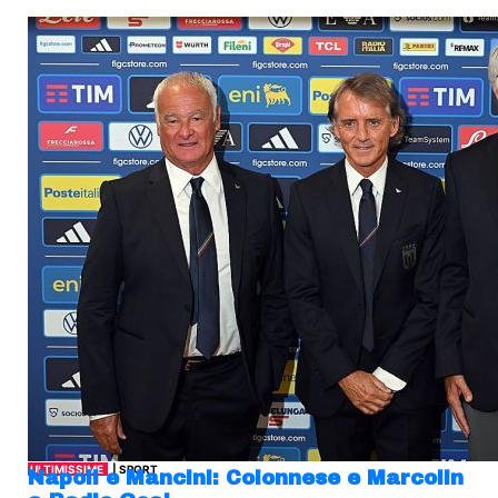
ULTIMISSIME
| SPORT
Napoli e Mancini: Colonnese e Marcolin