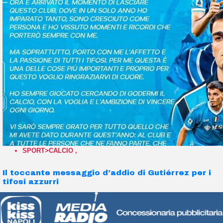
SPORT>CALCIO
,
Il toccante messaggio d’addio di Gutiérrez per i
tifosi azzurri