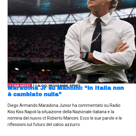
ULTIME SPORT
| CALCIO, PROGRAMMI, SPORT
Maradona Jr su Mancini: “In Italia non
è cambiato nulla”
Diego Armando Maradona Junior ha commentato su Radio
Kiss Kiss Napoli la situazione della Nazionale italiana e la
nomina del nuovo ct Roberto Mancini. Ecco le sue parole e le
riflessioni sul futuro del calcio azzurro.