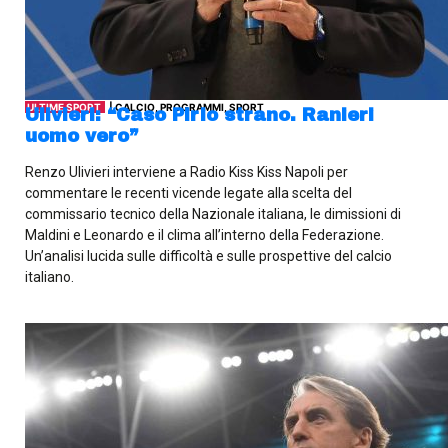
ULTIME SPORT
| CALCIO, PROGRAMMI, SPORT
Ulivieri: “Caso Pirlo strano. Ranieri
uomo vero”
Renzo Ulivieri interviene a Radio Kiss Kiss Napoli per
commentare le recenti vicende legate alla scelta del
commissario tecnico della Nazionale italiana, le dimissioni di
Maldini e Leonardo e il clima all’interno della Federazione.
Un’analisi lucida sulle difficoltà e sulle prospettive del calcio
italiano.