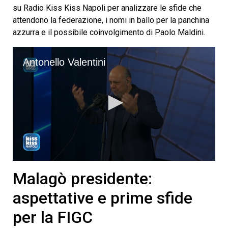
su Radio Kiss Kiss Napoli per analizzare le sfide che
attendono la federazione, i nomi in ballo per la panchina
azzurra e il possibile coinvolgimento di Paolo Maldini.
Antonello Valentini
0
seconds
Malagò presidente:
of
6
aspettative e prime sfide
minutes,
58
per la FIGC
seconds