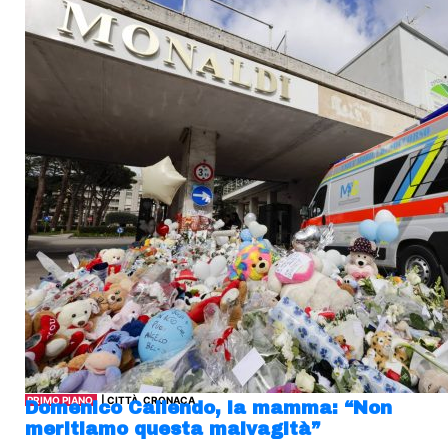
PRIMO PIANO
| CITTÀ, CRONACA
Domenico Caliendo, la mamma: “Non
meritiamo questa malvagità”