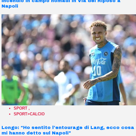
Incendio in campo nomadi in Via del Riposo a
Napoli
SPORT
,
SPORT>CALCIO
Longo: “Ho sentito l’entourage di Lang, ecco cosa
mi hanno detto sul Napoli”