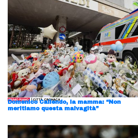
PRIMO PIANO
| CITTÀ, CRONACA
Domenico Caliendo, la mamma: “Non
meritiamo questa malvagità”