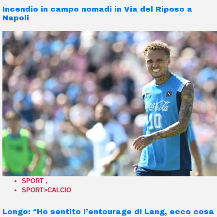
Incendio in campo nomadi in Via del Riposo a
Napoli
SPORT
,
SPORT>CALCIO
Longo: “Ho sentito l’entourage di Lang, ecco cosa