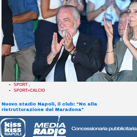
SPORT
,
SPORT>CALCIO
Nuovo stadio Napoli, il club: “No alla
ristrutturazione del Maradona”