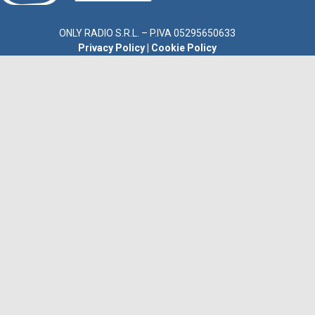
ONLY RADIO S.R.L. – P.IVA 05295650633
Privacy Policy
|
Cookie Policy