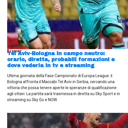
| SPORT
Tel Aviv-Bologna in campo neutro:
orario, diretta, probabili formazioni e
dove vederla in tv e streaming
Ultima giornata della Fase Campionato di Europa League: il
Bologna affronta il Maccabi Tel Aviv in Serbia, cercando una
vittoria che possa tenere aperte le speranze di qualificazione
agli ottavi. La partita sarà trasmessa in diretta su Sky Sport e in
streaming su Sky Go e NOW.