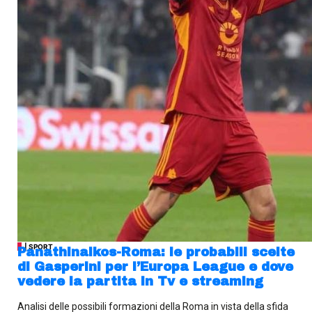
| SPORT
Panathinaikos-Roma: le probabili scelte
di Gasperini per l’Europa League e dove
vedere la partita in Tv e streaming
Analisi delle possibili formazioni della Roma in vista della sfida