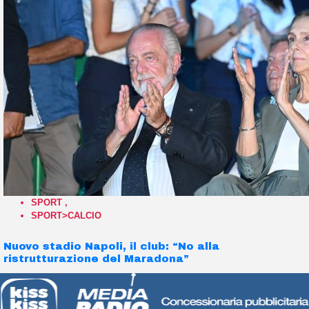
SPORT
,
SPORT>CALCIO
Nuovo stadio Napoli, il club: “No alla
ristrutturazione del Maradona”