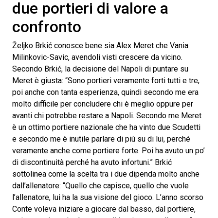
due portieri di valore a
minutes,
48
confronto
seconds
Željko Brkić conosce bene sia Alex Meret che Vania
Milinkovic-Savic, avendoli visti crescere da vicino.
Secondo Brkić, la decisione del Napoli di puntare su
Meret è giusta: “Sono portieri veramente forti tutti e tre,
poi anche con tanta esperienza, quindi secondo me era
molto difficile per concludere chi è meglio oppure per
avanti chi potrebbe restare a Napoli. Secondo me Meret
è un ottimo portiere nazionale che ha vinto due Scudetti
e secondo me è inutile parlare di più su di lui, perché
veramente anche come portiere forte. Poi ha avuto un po’
di discontinuità perché ha avuto infortuni.” Brkić
sottolinea come la scelta tra i due dipenda molto anche
dall’allenatore: “Quello che capisce, quello che vuole
l’allenatore, lui ha la sua visione del gioco. L’anno scorso
Conte voleva iniziare a giocare dal basso, dal portiere,