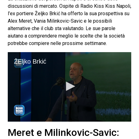
discussioni di mercato. Ospite di Radio Kiss Kiss Napoli,
l’ex portiere Željko Brkić ha offerto la sua prospettiva su
Alex Meret, Vania Milinkovic-Savic e le possibili
alternative che il club sta valutando. Le sue parole
aiutano a comprendere meglio le scelte che la società
potrebbe compiere nelle prossime settimane.
ŽEljko Brkić
0
seconds
Meret e Milinkovic-Savic:
of
5