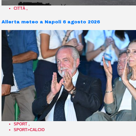
CITTÀ
,
Allerta meteo a Napoli 6 agosto 2026
SPORT
,
SPORT>CALCIO